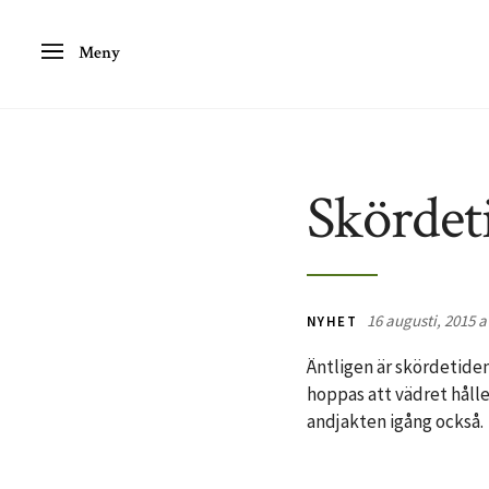
Meny
Skördet
16 augusti, 2015 a
NYHET
Äntligen är skördetiden 
hoppas att vädret hålle
andjakten igång också.