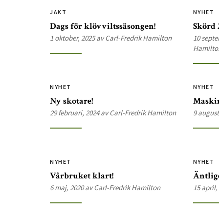
JAKT
NYHET
Dags för klövviltssäsongen!
Skörd 
1 oktober, 2025 av Carl-Fredrik Hamilton
10 septe
Hamilto
NYHET
NYHET
Ny skotare!
Maski
29 februari, 2024 av Carl-Fredrik Hamilton
9 august
NYHET
NYHET
Vårbruket klart!
Äntlig
6 maj, 2020 av Carl-Fredrik Hamilton
15 april