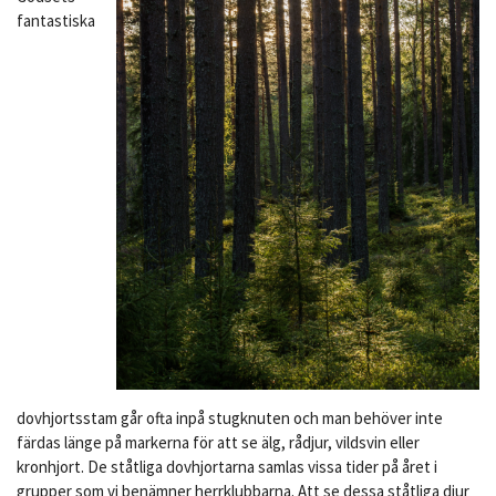
fantastiska
dovhjortsstam går ofta inpå stugknuten och man behöver inte
färdas länge på markerna för att se älg, rådjur, vildsvin eller
kronhjort. De ståtliga dovhjortarna samlas vissa tider på året i
grupper som vi benämner herrklubbarna. Att se dessa ståtliga djur