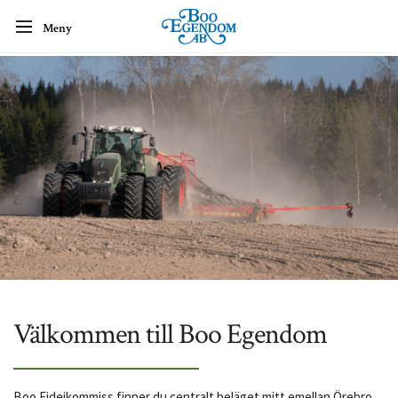
Meny
Välkommen till Boo Egendom
Boo Fideikommiss finner du centralt beläget mitt emellan Örebro