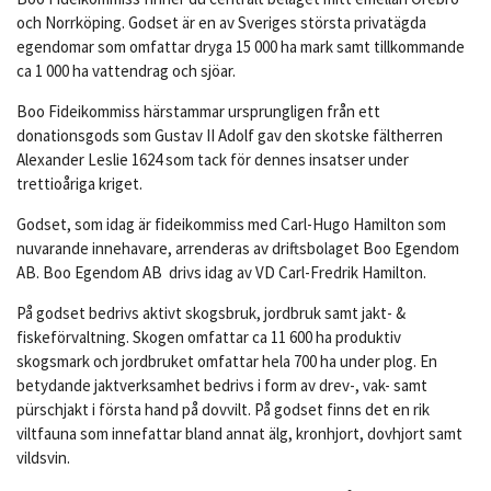
och Norrköping. Godset är en av Sveriges största privatägda
egendomar som omfattar dryga 15 000 ha mark samt tillkommande
ca 1 000 ha vattendrag och sjöar.
Boo Fideikommiss härstammar ursprungligen från ett
donationsgods som Gustav II Adolf gav den skotske fältherren
Alexander Leslie 1624 som tack för dennes insatser under
trettioåriga kriget.
Godset, som idag är fideikommiss med Carl-Hugo Hamilton som
nuvarande innehavare, arrenderas av driftsbolaget Boo Egendom
AB. Boo Egendom AB drivs idag av VD Carl-Fredrik Hamilton.
På godset bedrivs aktivt skogsbruk, jordbruk samt jakt- &
fiskeförvaltning. Skogen omfattar ca 11 600 ha produktiv
skogsmark och jordbruket omfattar hela 700 ha under plog. En
betydande jaktverksamhet bedrivs i form av drev-, vak- samt
pürschjakt i första hand på dovvilt. På godset finns det en rik
viltfauna som innefattar bland annat älg, kronhjort, dovhjort samt
vildsvin.