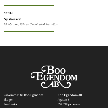
NYHET
Ny skotare!
29 februari, 2024 av Carl-Fredrik Hamilton
Välkommen till Boo Egendom
Boo Egendom AB
Skogen
Ågatan 5
Jordbruket
697 93 Hjortkvarn