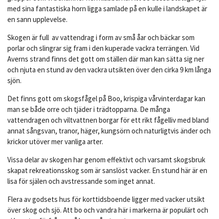
med sina fantastiska horn ligga samlade på en kulle i landskapet är
en sann upplevelse.
Skogen är full av vattendrag i form av små åar och bäckar som
porlar och slingrar sig fram i den kuperade vackra terrängen. Vid
Averns strand finns det gott om ställen där man kan sätta sig ner
och njuta en stund av den vackra utsikten över den cirka 9 km långa
sjön.
Det finns gott om skogsfågel på Boo, krispiga vårvinterdagar kan
man se både orre och tjäder i trädtopparna. De många
vattendragen och viltvattnen borgar för ett rikt fågelliv med bland
annat sångsvan, tranor, häger, kungsörn och naturligtvis änder och
krickor utöver mer vanliga arter.
Vissa delar av skogen har genom effektivt och varsamt skogsbruk
skapat rekreationsskog som är sanslöst vacker. En stund här är en
lisa för själen och avstressande som inget annat.
Flera av godsets hus för korttidsboende ligger med vacker utsikt
över skog och sjö. Att bo och vandra här i markerna är populärt och