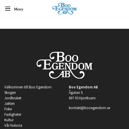
Meny
Välkommen till Boo Egendom
Boo Egendom AB
Skogen
Ågatan 5
Jordbruket
697 93 Hjortkvarn
Jakten
kontakt@booegendom.se
Fiske
Fastigheter
Kultur
Vår historia