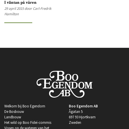
I väntan på våren
29 april 2015 door Carl-Fredrik
Hamilton
Welkom bij Boo Egendom
Boo Egendom AB
De Bosbouw
Ågatan 5
Landbouw
697 93 Hjortkvarn
Het wild op Boo Fideï-commis
Zweden
Vissen op de wateren van het