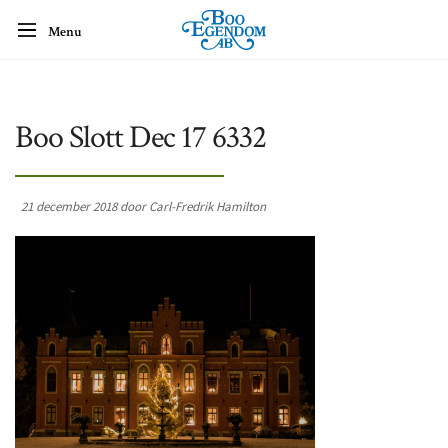
Menu
Boo Slott Dec 17 6332
21 december 2018 door Carl-Fredrik Hamilton