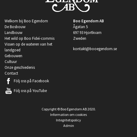
Welkom bij Boo Egendom
Boo Egendom AB
De Bosbouw
Ågatan 5
Landbouw
697 93 Hjortkvarn
Het wild op Boo Fideï-commis
Zweden
Vissen op de wateren van het
kontakt@booegendom.se
landgoed
Gebouwen
Cultuur
Onze geschiedenis
Contact
Följ oss på
Facebook
Följ oss på
YouTube
Copyright © Boo Egendom AB 2020.
Information om cookies
Integritetspolicy
Admin