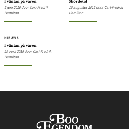
I väntan på våren
Skördetid
5 juni 2016 door Carl-Fredrik
16 augustus 2015 door Carl-Fredrik
Hamilton
Hamilton
NIEUWS
I väntan på våren
29 april 2015 door Carl-Fredrik
Hamilton