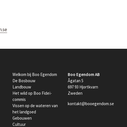
.se
Welkom bij Boo Egendom
Boo Egendom AB
De Bosbouw
Ågatan 5
Landbouw
697 93 Hjortkvarn
Het wild op Boo Fideï-
Zweden
commis
kontakt@booegendom.se
Vissen op de wateren van
het landgoed
Gebouwen
Cultuur