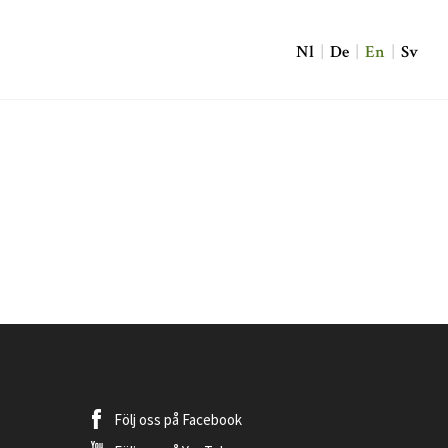
Nl
|
De
|
En
|
Sv
Följ oss på
Facebook