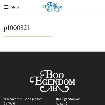
Menü
p1000821
Willkommen zu Boo Egendom
Boo Egendom AB
Der Wald.
Ågatan 5