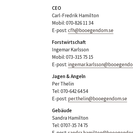
CEO
Carl-Fredrik Hamilton
Mobil: 070-826 11 34
E-post:
cfh@booegendom.se
Forstwirtschaft
Ingemar Karlsson
Mobil: 073-315 75 15
E-post:
ingemar.karlsson@booegendo
Jagen & Angeln
Per Thelin
Tel: 070-642 64 54
E-post:
per.thelin@booegendom.se
Gebäude
Sandra Hamilton
Tel: 0707-35 74 75
E-post:
sandra.hamilton@booegendo