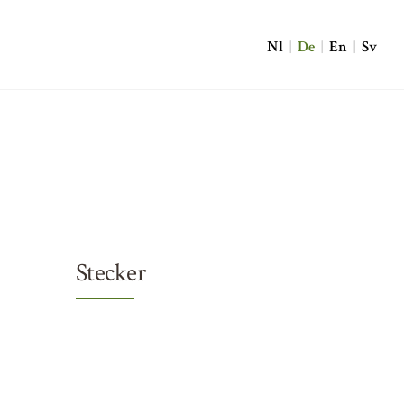
Nl
|
De
|
En
|
Sv
Stecker