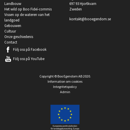
Landbouw
697 93 Hjortkvarn
Het wild op Boo Fideï-commis
Zweden
Vissen op de wateren van het
kontakt@booegendom.se
landgoed
Gebouwen
Cultuur
Onze geschiedenis
Contact
Följ oss på
Facebook
Följ oss på
YouTube
Copyright © Boo Egendom AB 2020.
Information om cookies
Integritetspolicy
Admin