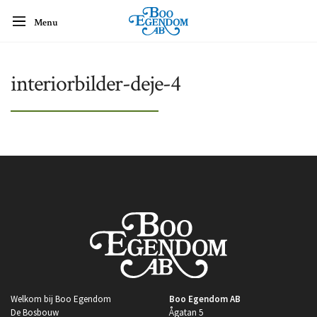
Menu
interiorbilder-deje-4
Welkom bij Boo Egendom
Boo Egendom AB
De Bosbouw
Ågatan 5