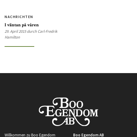
NACHRICHTEN
I väntan på våren
29. April 2015 durch Carl-Fredrik
Hamilton
Willkommen zu Boo Egendom
Boo Egendom AB