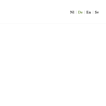
Nl
|
De
|
En
|
Sv