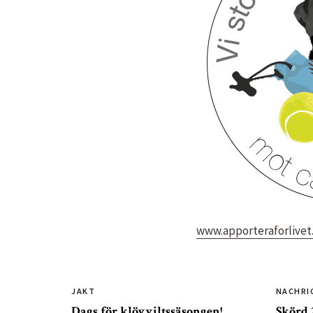
www.apporteraforlivet
JAKT
NACHRI
Dags för klövviltssäsongen!
Skörd 