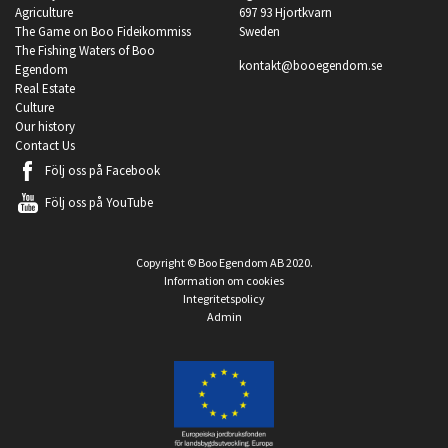
Agriculture
697 93 Hjortkvarn
The Game on Boo Fideikommiss
Sweden
The Fishing Waters of Boo
kontakt@booegendom.se
Egendom
Real Estate
Culture
Our history
Contact Us
Följ oss på
Facebook
Följ oss på
YouTube
Copyright © Boo Egendom AB 2020.
Information om cookies
Integritetspolicy
Admin