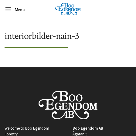
Menu
interiorbilder-nain-3
Welcome to Boo Egendom
Boo Egendom AB
Forestry
Ågatan 5