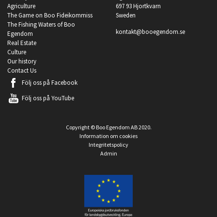
Agriculture
697 93 Hjortkvarn
The Game on Boo Fideikommiss
Sweden
The Fishing Waters of Boo
kontakt@booegendom.se
Egendom
Real Estate
Culture
Our history
Contact Us
Följ oss på
Facebook
Följ oss på
YouTube
Copyright © Boo Egendom AB 2020.
Information om cookies
Integritetspolicy
Admin