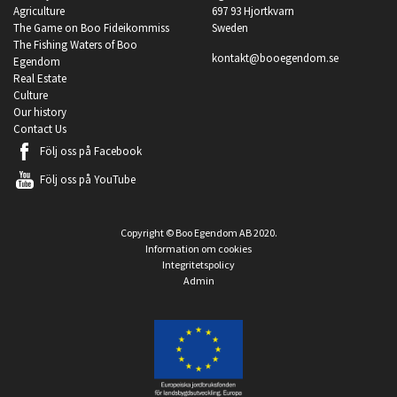
Agriculture
697 93 Hjortkvarn
The Game on Boo Fideikommiss
Sweden
The Fishing Waters of Boo
kontakt@booegendom.se
Egendom
Real Estate
Culture
Our history
Contact Us
Följ oss på
Facebook
Följ oss på
YouTube
Copyright © Boo Egendom AB 2020.
Information om cookies
Integritetspolicy
Admin