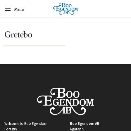
Menu
Gretebo
Welcome to Boo Egendom
Boo Egendom AB
Forestry
Ågatan 5