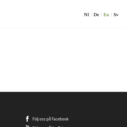
Nl
|
De
|
En
|
Sv
Följ oss på
Facebook