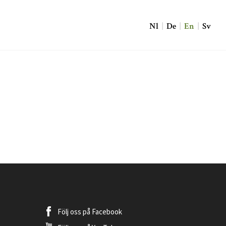
Nl
|
De
|
En
|
Sv
Följ oss på
Facebook