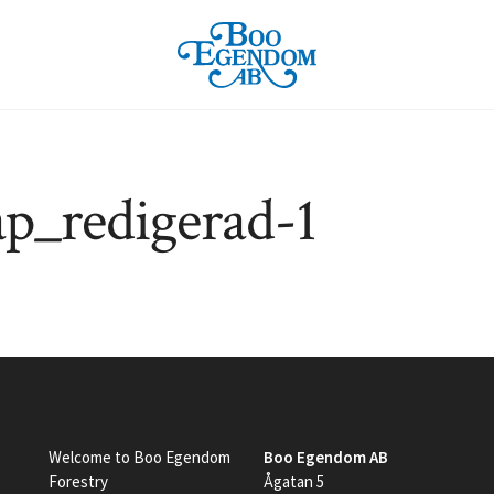
ap_redigerad-1
Welcome to Boo Egendom
Boo Egendom AB
Forestry
Ågatan 5