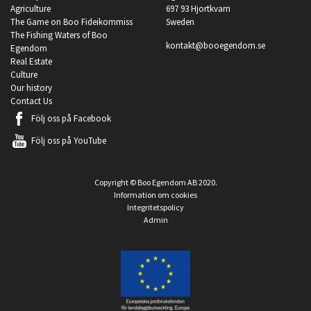
Agriculture
697 93 Hjortkvarn
The Game on Boo Fideikommiss
Sweden
The Fishing Waters of Boo
kontakt@booegendom.se
Egendom
Real Estate
Culture
Our history
Contact Us
Följ oss på
Facebook
Följ oss på
YouTube
Copyright © Boo Egendom AB 2020.
Information om cookies
Integritetspolicy
Admin