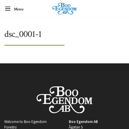
Menu
dsc_0001-1
Welcome to Boo Egendom
Boo Egendom AB
Forestry
Ågatan 5