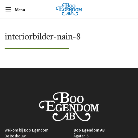
Menu
interiorbilder-nain-8
Welkom bij Boo Egendom
Boo Egendom AB
De Bosbouw
Ågatan 5