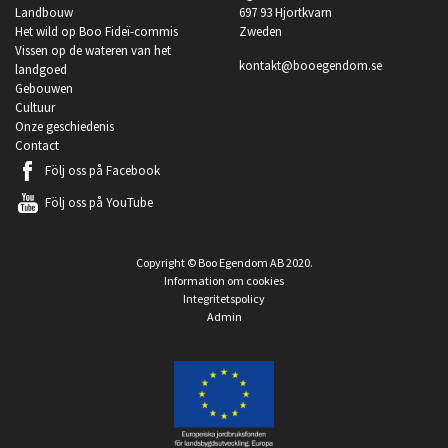
Landbouw
697 93 Hjortkvarn
Het wild op Boo Fideï-commis
Zweden
Vissen op de wateren van het
kontakt@booegendom.se
landgoed
Gebouwen
Cultuur
Onze geschiedenis
Contact
Följ oss på
Facebook
Följ oss på
YouTube
Copyright © Boo Egendom AB 2020.
Information om cookies
Integritetspolicy
Admin