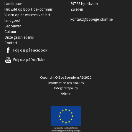
Landbouw
697 93 Hjortkvarn
Het wild op Boo Fideï-commis
Zweden
Vissen op de wateren van het
kontakt@booegendom.se
landgoed
Gebouwen
Cultuur
Onze geschiedenis
Contact
Följ oss på
Facebook
Följ oss på
YouTube
Copyright © Boo Egendom AB 2020.
Information om cookies
Integritetspolicy
Admin