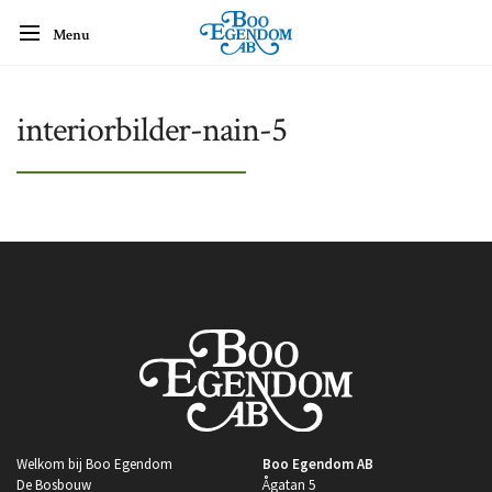
Menu
interiorbilder-nain-5
Welkom bij Boo Egendom
Boo Egendom AB
De Bosbouw
Ågatan 5