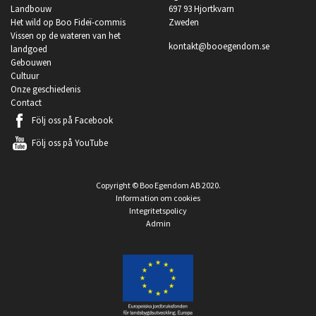
Landbouw
697 93 Hjortkvarn
Het wild op Boo Fideï-commis
Zweden
Vissen op de wateren van het
kontakt@booegendom.se
landgoed
Gebouwen
Cultuur
Onze geschiedenis
Contact
Följ oss på
Facebook
Följ oss på
YouTube
Copyright © Boo Egendom AB 2020.
Information om cookies
Integritetspolicy
Admin