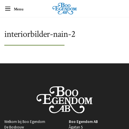
Menu
interiorbilder-nain-2
Welkom bij Boo Egendom
Boo Egendom AB
De Bosbouw
Ågatan 5