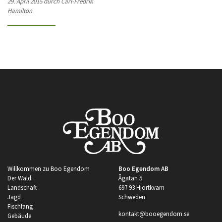
29. April 2015 durch Carl-Fredrik
Hamilton
Willkommen zu Boo Egendom
Boo Egendom AB
Der Wald.
Ågatan 5
Landschaft
697 93 Hjortkvarn
Jagd
Schweden
Fischfang
kontakt@booegendom.se
Gebäude