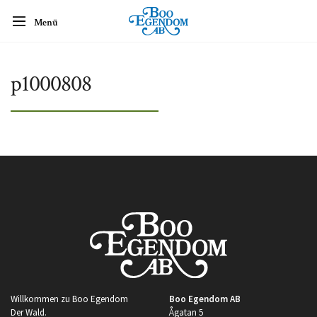
Menü
p1000808
Willkommen zu Boo Egendom
Boo Egendom AB
Der Wald.
Ågatan 5